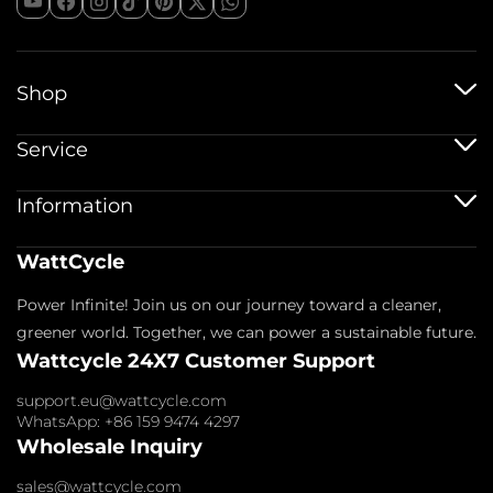
Shop
12V batérie
Service
Batérie 12V 100Ah
24V batérie
Prepravná služba
Information
48V batérie
Záručná politika
Batérie Bluetooth
Registrácia záruky
Príslušenstvo pre batérie
Odtlačok
WattCycle
Vrátenie a vrátenie peňazí
O nás
Zásady ochrany osobných údajov
Kontaktujte nás
Power Infinite! Join us on our journey toward a cleaner,
Zmluvné podmienky
Pridružený
Platobná politika
greener world. Together, we can power a sustainable future.
Často kladené otázky
Wattcycle 24X7 Customer Support
Blogy
Veľkoobchodný dopyt
support.eu@wattcycle.com
WhatsApp: +86 159 9474 4297
Wholesale Inquiry
sales@wattcycle.com