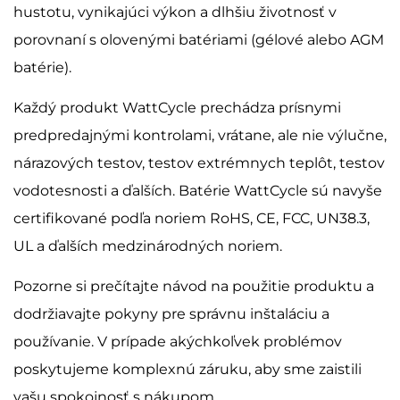
hustotu, vynikajúci výkon a dlhšiu životnosť v
porovnaní s olovenými batériami (gélové alebo AGM
batérie).
Každý produkt WattCycle prechádza prísnymi
predpredajnými kontrolami, vrátane, ale nie výlučne,
nárazových testov, testov extrémnych teplôt, testov
vodotesnosti a ďalších. Batérie WattCycle sú navyše
certifikované podľa noriem RoHS, CE, FCC, UN38.3,
UL a ďalších medzinárodných noriem.
Pozorne si prečítajte návod na použitie produktu a
dodržiavajte pokyny pre správnu inštaláciu a
používanie. V prípade akýchkoľvek problémov
poskytujeme komplexnú záruku, aby sme zaistili
vašu spokojnosť s nákupom.