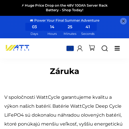
⚡ Huge Price Drop on the 48V 100Ah Server Rack
Battery - Shop Today!
🚐 Power Your Final Summer Adventure
03
14
25
41
Days
Hours
Minutes
Seconds
Záruka
V spoločnosti WattCycle garantujeme kvalitu a
výkon našich batérií. Batérie WattCycle Deep Cycle
LiFePO4 sú dokonalou náhradou olovených batérií,
ktoré ponúkajú menšiu veľkosť, vyššiu energetickú