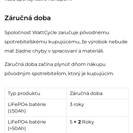
Záručná doba
Spoločnosť WattCycle zaručuje pôvodnému
spotrebiteľskému kupujúcemu, že výrobok nebude
mať žiadne chyby v spracovaní a materiáli.
Záručná doba začína plynúť dňom nákupu
pôvodným spotrebiteľom, ktorý je kupujúcim.
Typ produktu
Záručná doba
LiFePO4 batérie
3 roky
(≤50Ah)
LiFePO4 batérie
5
+ 2
Roky
(>50Ah)