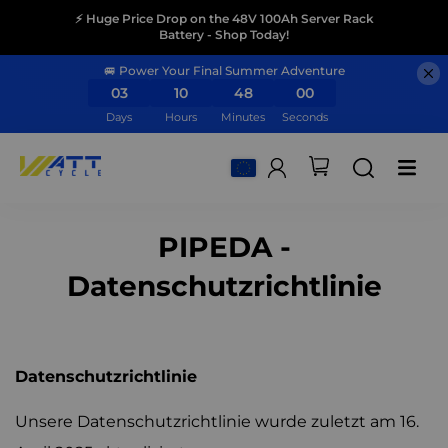
⚡ Huge Price Drop on the 48V 100Ah Server Rack
Battery - Shop Today!
🚐 Power Your Final Summer Adventure
03
10
47
59
Days
Hours
Minutes
Seconds
PIPEDA -
Datenschutzrichtlinie
Datenschutzrichtlinie
Unsere Datenschutzrichtlinie wurde zuletzt am 16.