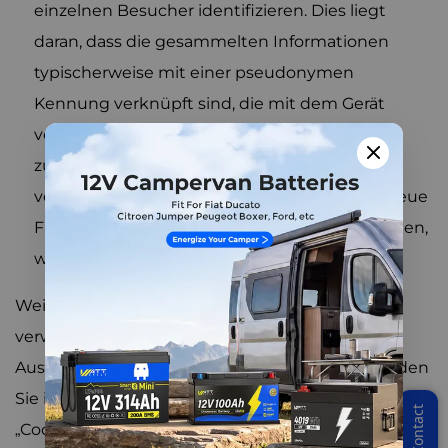
einzelnen Besucher identifizieren. Dies liegt
daran, dass die gesammelten Informationen
typischerweise mit einer pseudonymen
Kennung verknüpft sind, die mit dem Gerät
verknüpft ist, mit dem Sie auf die Website
zugreifen. Wir können diese Cookies auch
verwenden, um neue Seiten, Features oder neue
Funktionen der Website zu testen und zu sehen,
wie unsere Nutzer darauf reagieren.
Weitere Informationen zu den von uns
verwendeten Cookies und Ihren
Auswahlmöglichkeiten in Bezug auf Cookies finden
Sie in unserer Cookie-Richtlinie oder im Abschnitt
„Cookies“ unserer Datenschutzrichtlinie.