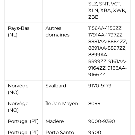
SLZ, SNT, VCT,
XLN, XRA, XWK,
Don't show this popup again
ZBB
Pays-Bas
Autres
1156AA-1156ZZ,
(NL)
domaines
1791AA-1797ZZ,
8881AA-8884ZZ,
8891AA-8897ZZ,
8899AA-
8899ZZ, 9161AA-
9164ZZ, 9166AA-
9166ZZ
Norvège
Svalbard
9170-9179
(NO)
Norvège
Île Jan Mayen
8099
(NO)
Portugal (PT)
Madère
9000-9390
Portugal (PT)
Porto Santo
9400