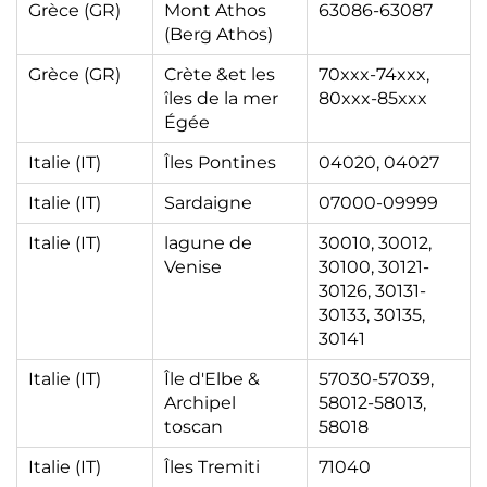
Grèce (GR)
Mont Athos
63086-63087
(Berg Athos)
Grèce (GR)
Crète &et les
70xxx-74xxx,
îles de la mer
80xxx-85xxx
Égée
Italie (IT)
Îles Pontines
04020, 04027
Italie (IT)
Sardaigne
07000-09999
Italie (IT)
lagune de
30010, 30012,
Venise
30100, 30121-
30126, 30131-
30133, 30135,
30141
Italie (IT)
Île d'Elbe &
57030-57039,
Archipel
58012-58013,
toscan
58018
Italie (IT)
Îles Tremiti
71040