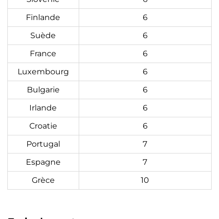
Finlande
6
Suède
6
France
6
Luxembourg
6
Bulgarie
6
Irlande
6
Croatie
6
Portugal
7
Espagne
7
Grèce
10