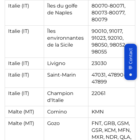
Italie (IT)
Îles du golfe
80070-80071,
de Naples
80073-80077,
80079
Italie (IT)
Îles
90010, 91017,
environnantes
91023, 92010,
de la Sicile
98050, 98052,
98055
Italie (IT)
Livigno
23030
Italie (IT)
Saint-Marin
47031, 47890-
47899
Join WattCycle VIP
Italie (IT)
Champion
22061
Subscribe for 3% OFF Get the latest
d'Italie
News!
Malte (MT)
Comino
KMN
Malte (MT)
Gozo
FNT, GRB, GSM,
GSR, KCM, MFN,
Subscribe
MXR, NDR, QLA,