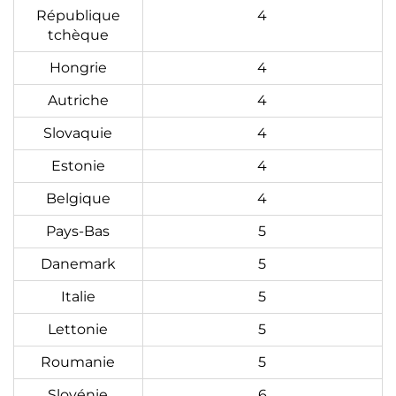
République
4
tchèque
Hongrie
4
Autriche
4
Slovaquie
4
Estonie
4
Belgique
4
Pays-Bas
5
Danemark
5
Italie
5
Lettonie
5
Roumanie
5
Slovénie
6