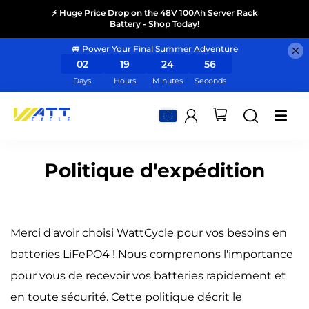
⚡ Huge Price Drop on the 48V 100Ah Server Rack
Battery - Shop Today!
🚐 Power Your Final Summer Adventure
02
19
24
55
Days
Hours
Minutes
Seconds
Politique d'expédition
Merci d'avoir choisi WattCycle pour vos besoins en
batteries LiFePO4 ! Nous comprenons l'importance
pour vous de recevoir vos batteries rapidement et
en toute sécurité. Cette politique décrit le