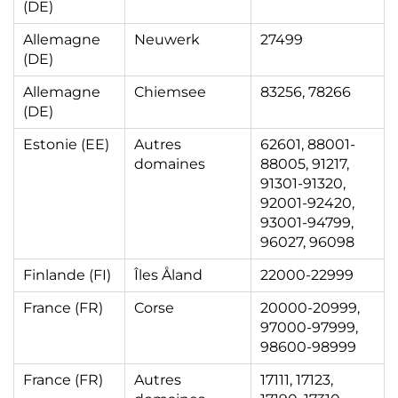
(DE)
Allemagne
Neuwerk
27499
(DE)
Allemagne
Chiemsee
83256, 78266
(DE)
Estonie (EE)
Autres
62601, 88001-
domaines
88005, 91217,
91301-91320,
92001-92420,
93001-94799,
96027, 96098
Finlande (FI)
Îles Åland
22000-22999
France (FR)
Corse
20000-20999,
97000-97999,
98600-98999
France (FR)
Autres
17111, 17123,