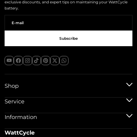
exclusive discounts, and expert tips on maintaining your WattCycle
battery.
Shop
Piles 12V
Service
Piles 12V 100Ah
Piles 24 V
Service d'expédition
Information
Piles 48 V
Politique de garantie
Piles Bluetooth
Enregistrement de garantie
Accessoires de batterie
Imprimer
WattCycle
Retour et remboursement
À propos de nous