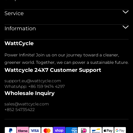
12V batterier
Service
12V 100Ah batterier
24V batterier
Forsendelsesservice
Information
48V batterier
Garantipolitik
Bluetooth batterier
Garanti registrering
Batteritilbehør
Aftryk
WattCycle
Returnering & Refusion
Om os
Privatlivspolitik
Kontakt os
Power Infinite! Join us on our journey toward a cleaner,
Servicevilkår
Affiliate
Betalingspolitik
greener world. Together, we can power a sustainable future.
Ofte stillede spørgsmål
Wattcycle 24X7 Customer Support
Blogs
Engrosforespørgsel
support.eu@wattcycle.com
WhatsApp: +86 159 9474 4297
Wholesale Inquiry
sales@wattcycle.com
+852 54735422