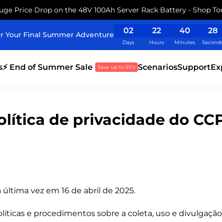
uge Price Drop on the 48V 100Ah Server Rack Battery - Shop To
02
22
40
27
r Your Final Summer Adventure
Days
Hours
Minutes
Second
s
⚡ End of Summer Sale
Scenarios
Support
Ex
Save up to 55%
olítica de privacidade do CC
a última vez em 16 de abril de 2025.
olíticas e procedimentos sobre a coleta, uso e divulgaç