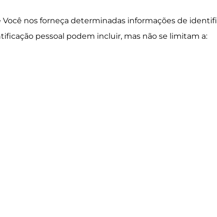
que Você nos forneça determinadas informações de identi
Don't show this popup agai
ntificação pessoal podem incluir, mas não se limitam a: