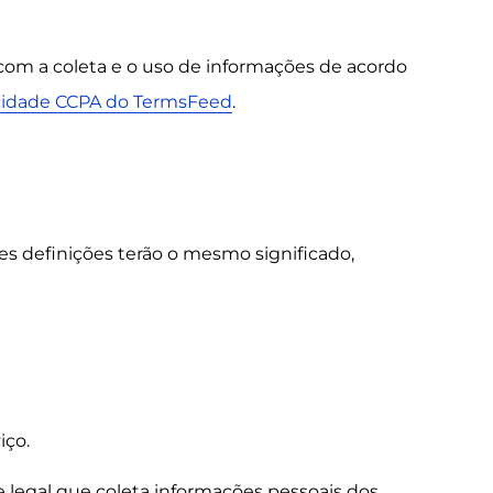
a com a coleta e o uso de informações de acordo
acidade CCPA do TermsFeed
.
tes definições terão o mesmo significado,
iço.
e legal que coleta informações pessoais dos