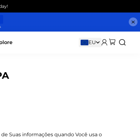
day!
s
plore
PA
ão de Suas informações quando Você usa o